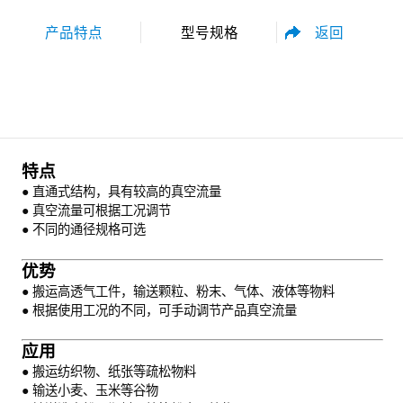
返回
产品特点
型号规格
性能参数
尺寸规格
特点
● 直通式结构，具有较高的真空流量
● 真空流量可根据工况调节
● 不同的通径规格可选
优势
资料下载
● 搬运高透气工件，输送颗粒、粉末、气体、液体等物料
● 根据使用工况的不同，可手动调节产品真空流量
应用
● 搬运纺织物、纸张等疏松物料
● 输送小麦、玉米等谷物