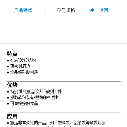
返回
产品特点
型号规格
性能参数
尺寸规格
特点
● 4.5折波纹结构
● 薄密封唇边
● 食品级硅胶材质
优势
资料下载
● 特别适合搬运形状不规则工件
● 抓取软包装有很强的密封性
● 可直接接触食品
应用
● 搬运非常柔性的产品，如：塑料袋、铝箔袋等软袋包装