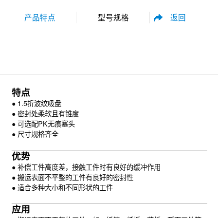
返回
产品特点
型号规格
性能参数
尺寸规格
特点
● 1.5折波纹吸盘
● 密封处柔软且有锥度
● 可选配PK无痕塞头
● 尺寸规格齐全
资料下载
优势
● 补偿工件高度差，接触工件时有良好的缓冲作用
● 搬运表面不平整的工件有良好的密封性
● 适合多种大小和不同形状的工件
应用