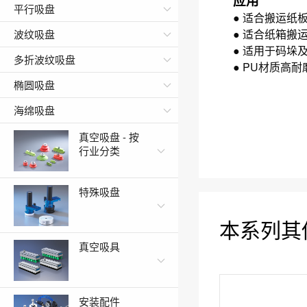
应用
平行吸盘
● 适合搬运纸
●
适合纸箱搬
波纹吸盘
●
适用于码垛
多折波纹吸盘
●
PU材质高耐
椭圆吸盘
海绵吸盘
真空吸盘 - 按
行业分类
特殊吸盘
本系列其
真空吸具
安装配件