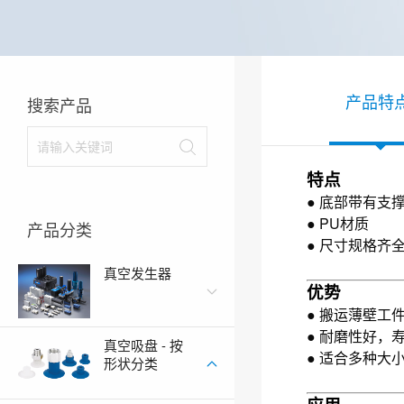
产品特
搜索产品
特点
● 底部带有支
●
PU材质
产品分类
●
尺寸规格齐
真空发生器
优势
● 搬运薄壁工
●
耐磨性好，
真空吸盘 - 按
●
适合多种大小
形状分类