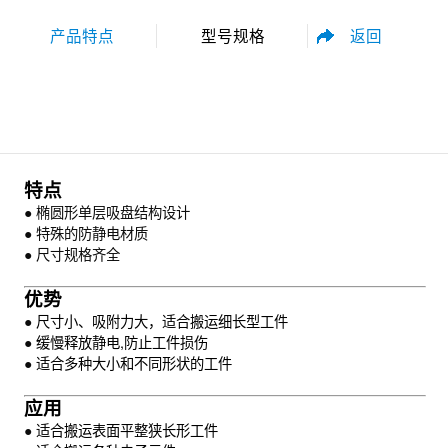
返回
产品特点
型号规格
性能参数
尺寸规格
特点
● 椭圆形单层吸盘结构设计
● 特殊的防静电材质
● 尺寸规格齐全
优势
资料下载
●
尺寸小、吸附力大，适合搬运细长型工件
●
缓慢释放静电,防止工件损伤
●
适合多种大小和不同形状的工件
应用
●
适合搬运表面平整狭长形工件