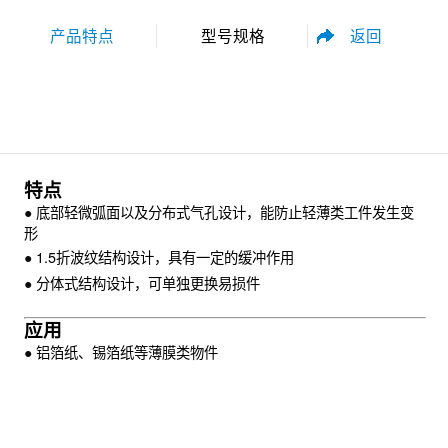
返回
产品特点
型号规格
性能参数
尺寸规格
特点
●
底部轻微弧面以及分布式气孔设计，能防止轻薄类工件发生变
形
●
1.5折波纹结构设计，具有一定的缓冲作用
●
分体式结构设计，可单独更换易损件
资料下载
应用
●
铝箔纸、锡箔纸等薄膜类物件