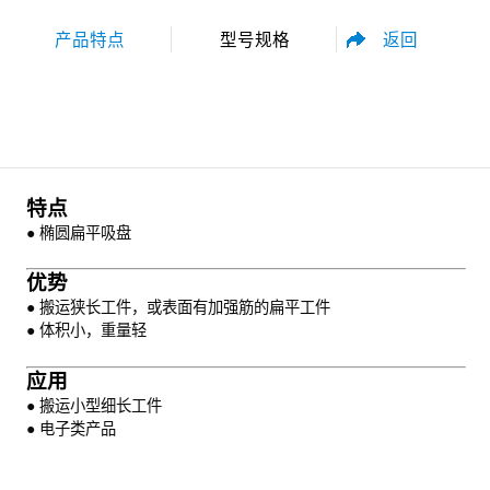
返回
产品特点
型号规格
性能参数
尺寸规格
特点
● 椭圆扁平吸盘
优势
● 搬运狭长工件，或表面有加强筋的扁平工件
● 体积小，重量轻
资料下载
应用
● 搬运小型细长工件
● 电子类产品